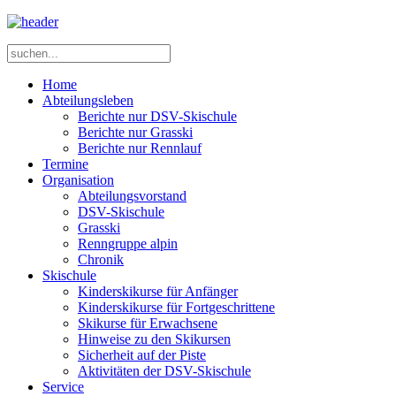
Home
Abteilungsleben
Berichte nur DSV-Skischule
Berichte nur Grasski
Berichte nur Rennlauf
Termine
Organisation
Abteilungsvorstand
DSV-Skischule
Grasski
Renngruppe alpin
Chronik
Skischule
Kinderskikurse für Anfänger
Kinderskikurse für Fortgeschrittene
Skikurse für Erwachsene
Hinweise zu den Skikursen
Sicherheit auf der Piste
Aktivitäten der DSV-Skischule
Service